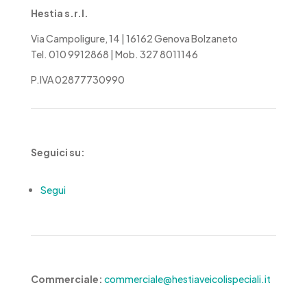
Hestia s.r.l.
Via Campoligure, 14 | 16162 Genova Bolzaneto
Tel. 010 9912868 | Mob. 327 8011146
P.IVA 02877730990
Seguici su:
Segui
Commerciale:
commerciale@hestiaveicolispeciali.it